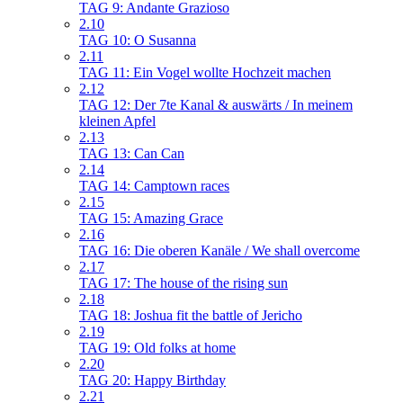
TAG 9: Andante Grazioso
2.10
TAG 10: O Susanna
2.11
TAG 11: Ein Vogel wollte Hochzeit machen
2.12
TAG 12: Der 7te Kanal & auswärts / In meinem
kleinen Apfel
2.13
TAG 13: Can Can
2.14
TAG 14: Camptown races
2.15
TAG 15: Amazing Grace
2.16
TAG 16: Die oberen Kanäle / We shall overcome
2.17
TAG 17: The house of the rising sun
2.18
TAG 18: Joshua fit the battle of Jericho
2.19
TAG 19: Old folks at home
2.20
TAG 20: Happy Birthday
2.21