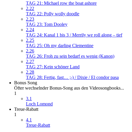
TAG 21: Michael row the boat ashore
2.22
TAG 22: Polly wolly doodle
2.23
TAG 23: Tom Dooley
2.24
TAG 24: Kanal 1 bis 3 / Merrily we roll along – tief
2.25
TAG 25: Oh my darling Clementine
2.26
TAG 26: Froh zu sein bedarf es wenig (Kanon)
2.27
TAG 27: Kein schöner Land
2.28
TAG 28: Fertig, fast… ;-) / Dixie / El condor pasa
Bonus Song
Öfter wechselnder Bonus-Song aus den Videosongbooks...
1
3.1
Loch Lomond
Treue-Rabatt
1
4.1
Treue-Rabatt