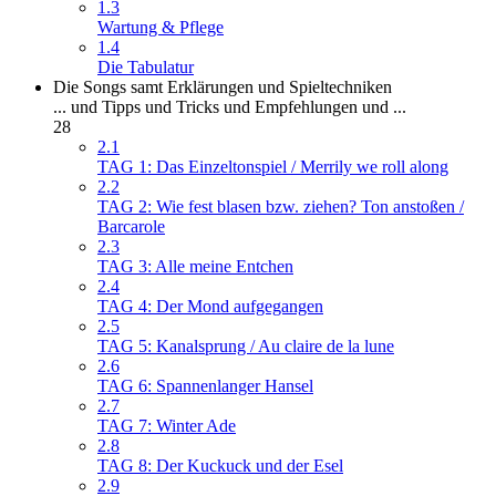
1.3
Wartung & Pflege
1.4
Die Tabulatur
Die Songs samt Erklärungen und Spieltechniken
... und Tipps und Tricks und Empfehlungen und ...
28
2.1
TAG 1: Das Einzeltonspiel / Merrily we roll along
2.2
TAG 2: Wie fest blasen bzw. ziehen? Ton anstoßen /
Barcarole
2.3
TAG 3: Alle meine Entchen
2.4
TAG 4: Der Mond aufgegangen
2.5
TAG 5: Kanalsprung / Au claire de la lune
2.6
TAG 6: Spannenlanger Hansel
2.7
TAG 7: Winter Ade
2.8
TAG 8: Der Kuckuck und der Esel
2.9