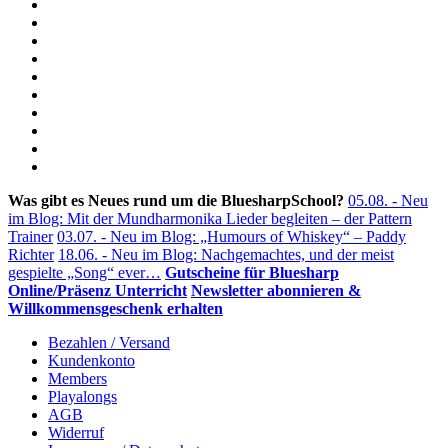
Was gibt es Neues rund um die BluesharpSchool?
05.08. - Neu
im Blog: Mit der Mundharmonika Lieder begleiten – der Pattern
Trainer
03.07. - Neu im Blog: „Humours of Whiskey“ – Paddy
Richter
18.06. - Neu im Blog: Nachgemachtes, und der meist
gespielte „Song“ ever…
Gutscheine für Bluesharp
Online/Präsenz Unterricht
Newsletter abonnieren &
Willkommensgeschenk erhalten
Bezahlen / Versand
Kundenkonto
Members
Playalongs
AGB
Widerruf