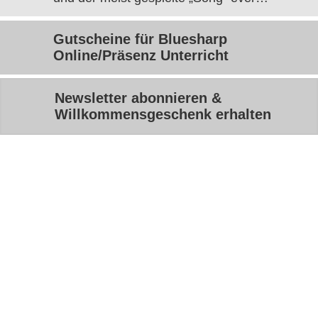
Gutscheine für Bluesharp
Online/Präsenz Unterricht
Newsletter abonnieren &
Willkommensgeschenk erhalten
BEZAHLEN / VERSAND
KUNDENKONTO
MEMBERS
PLAYALONGS
AGB
WIDERRUF
IMPRESSUM / DATENSCHUTZ
COOKIES BEARBEITEN