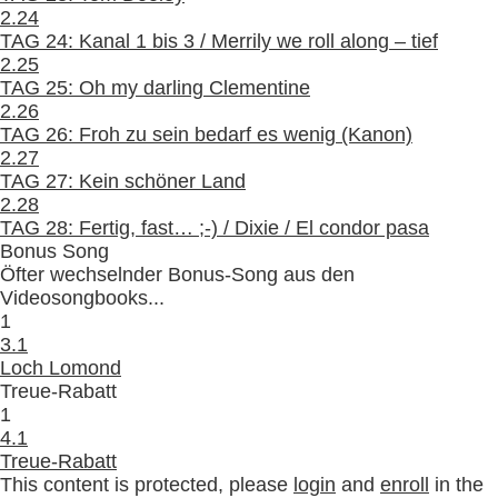
2.24
TAG 24: Kanal 1 bis 3 / Merrily we roll along – tief
2.25
TAG 25: Oh my darling Clementine
2.26
TAG 26: Froh zu sein bedarf es wenig (Kanon)
2.27
TAG 27: Kein schöner Land
2.28
TAG 28: Fertig, fast… ;-) / Dixie / El condor pasa
Bonus Song
Öfter wechselnder Bonus-Song aus den
Videosongbooks...
1
3.1
Loch Lomond
Treue-Rabatt
1
4.1
Treue-Rabatt
This content is protected, please
login
and
enroll
in the