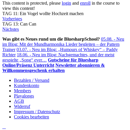
This content is protected, please
login
and
enroll
in the course to
view this content!
TAG 11: Ein Vogel wollte Hochzeit machen
Vorheriges
TAG 13: Can Can
Nächstes
Was gibt es Neues rund um die BluesharpSchool?
05.08. - Neu
im Blog: Mit der Mundharmonika Lieder begleiten – der Pattern
Trainer
03.07. - Neu im Blog: „Humours of Whiskey“ – Paddy
Richter
18.06. - Neu im Blog: Nachgemachtes, und der meist
gespielte „Song“ ever…
Gutscheine für Bluesharp
Online/Präsenz Unterricht
Newsletter abonnieren &
Willkommensgeschenk erhalten
Bezahlen / Versand
Kundenkonto
Members
Playalongs
AGB
Widerruf
Impressum / Datenschutz
Cookies bearbeiten