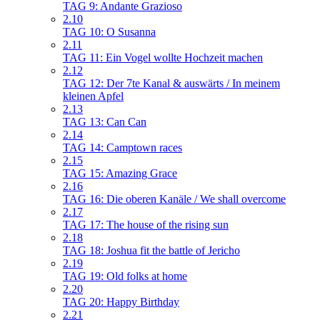
TAG 9: Andante Grazioso
2.10
TAG 10: O Susanna
2.11
TAG 11: Ein Vogel wollte Hochzeit machen
2.12
TAG 12: Der 7te Kanal & auswärts / In meinem
kleinen Apfel
2.13
TAG 13: Can Can
2.14
TAG 14: Camptown races
2.15
TAG 15: Amazing Grace
2.16
TAG 16: Die oberen Kanäle / We shall overcome
2.17
TAG 17: The house of the rising sun
2.18
TAG 18: Joshua fit the battle of Jericho
2.19
TAG 19: Old folks at home
2.20
TAG 20: Happy Birthday
2.21