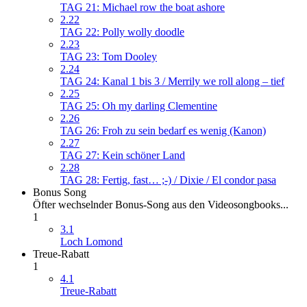
TAG 21: Michael row the boat ashore
2.22
TAG 22: Polly wolly doodle
2.23
TAG 23: Tom Dooley
2.24
TAG 24: Kanal 1 bis 3 / Merrily we roll along – tief
2.25
TAG 25: Oh my darling Clementine
2.26
TAG 26: Froh zu sein bedarf es wenig (Kanon)
2.27
TAG 27: Kein schöner Land
2.28
TAG 28: Fertig, fast… ;-) / Dixie / El condor pasa
Bonus Song
Öfter wechselnder Bonus-Song aus den Videosongbooks...
1
3.1
Loch Lomond
Treue-Rabatt
1
4.1
Treue-Rabatt