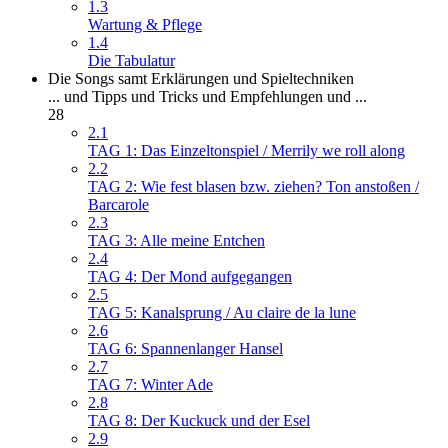
1.3
Wartung & Pflege
1.4
Die Tabulatur
Die Songs samt Erklärungen und Spieltechniken
... und Tipps und Tricks und Empfehlungen und ...
28
2.1
TAG 1: Das Einzeltonspiel / Merrily we roll along
2.2
TAG 2: Wie fest blasen bzw. ziehen? Ton anstoßen /
Barcarole
2.3
TAG 3: Alle meine Entchen
2.4
TAG 4: Der Mond aufgegangen
2.5
TAG 5: Kanalsprung / Au claire de la lune
2.6
TAG 6: Spannenlanger Hansel
2.7
TAG 7: Winter Ade
2.8
TAG 8: Der Kuckuck und der Esel
2.9