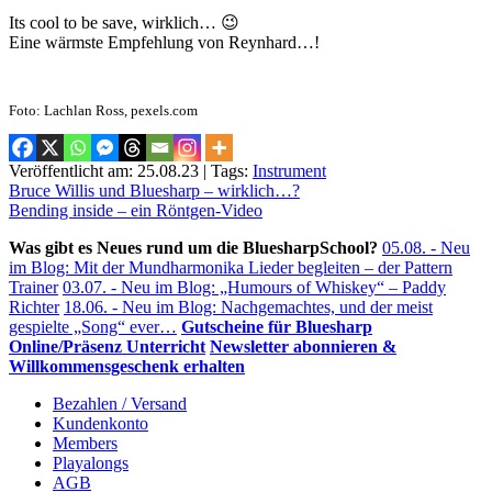
Its cool to be save, wirklich… 😉
Eine wärmste Empfehlung von Reynhard…!
Foto: Lachlan Ross, pexels.com
Veröffentlicht am: 25.08.23 | Tags:
Instrument
Beitragsnavigation
Bruce Willis und Bluesharp – wirklich…?
Bending inside – ein Röntgen-Video
Was gibt es Neues rund um die BluesharpSchool?
05.08. - Neu
im Blog: Mit der Mundharmonika Lieder begleiten – der Pattern
Trainer
03.07. - Neu im Blog: „Humours of Whiskey“ – Paddy
Richter
18.06. - Neu im Blog: Nachgemachtes, und der meist
gespielte „Song“ ever…
Gutscheine für Bluesharp
Online/Präsenz Unterricht
Newsletter abonnieren &
Willkommensgeschenk erhalten
Bezahlen / Versand
Kundenkonto
Members
Playalongs
AGB