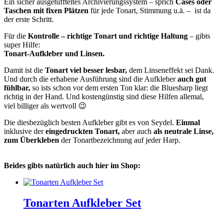
Ein sicher ausgetüffteltes Archivierungssystem – sprich
Cases oder
Taschen mit fixen Plätzen
für jede Tonart, Stimmung u.ä. – ist da
der erste Schritt.
Für die
Kontrolle – richtige Tonart und richtige Haltung
– gibts
super Hilfe:
Tonart-Aufkleber und Linsen.
Damit ist die
Tonart viel besser lesbar,
dem Linseneffekt sei Dank.
Und durch die erhabene Ausführung sind die Aufkleber
auch gut
fühlbar,
so ists schon vor dem ersten Ton klar: die Bluesharp liegt
richtig in der Hand. Und kostengünstig sind diese Hilfen allemal,
viel billiger als wertvoll 😉
Die diesbezüglich besten Aufkleber gibt es von Seydel.
Einmal
inklusive der
eingedruckten Tonart,
aber auch
als neutrale Linse,
zum Überkleben
der Tonartbezeichnung auf jeder Harp.
Beides gibts natürlich auch hier im Shop:
Tonarten Aufkleber Set