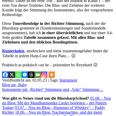
ebenso. Dabei ist der erste Ton – also der Blaston in Kanal 1 – der
erste Ton dieser Tonleiter. Die Blas- und Ziehtöne der weiteren
Kanäle folgt der Stimmung des Instrumentes, also der vorgesehenen
Reihenfolge.
Diese
Tonreihenfolge in der Richter-Stimmung,
nach der die
Bluesharp gestimmt ist (Sonderstimmungen und Sondermodelle
ausgenommen), hab ich
in einer übersichtlichen
und nur einer A4-
Seite großen
Tabelle zusammen gefasst. Mit allen Blas- und
Ziehtönen und den üblichen Bendingtönen.
Runterladen
, ausdrucken und klein zusammengefaltet findet die
Tabelle in jedem Harp-Case ihren Platz… 😉
Praktisch as praktisch can be – präsentiert by Reynhard 😉
Veröffentlicht am: 02.05.23 | Tags:
Instrument
Beitragsnavigation
Blog me, Baby
Instrumente mit „Richter“ Stimmung und „Solo“ Stimmung…
Was gibt es Neues rund um die BluesharpSchool?
05.08. - Neu
im Blog: Mit der Mundharmonika Lieder begleiten – der Pattern
Trainer
03.07. - Neu im Blog: „Humours of Whiskey“ – Paddy
Richter
18.06. - Neu im Blog: Nachgemachtes, und der meist