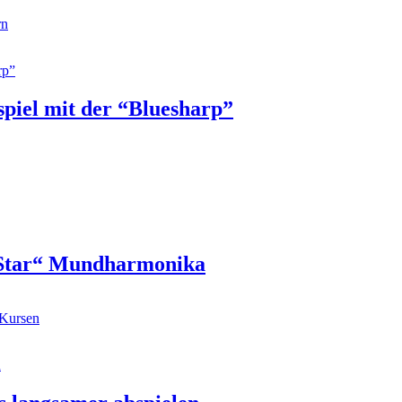
rn
iel mit der “Bluesharp”
 Star“ Mundharmonika
-Kursen