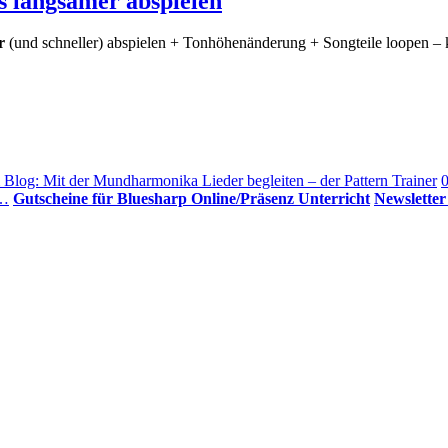
 langsamer abspielen
r
(und schneller) abspielen + Tonhöhenänderung + Songteile loopen – 
 Blog: Mit der Mundharmonika Lieder begleiten – der Pattern Trainer
0
r…
Gutscheine für Bluesharp Online/Präsenz Unterricht
Newslette