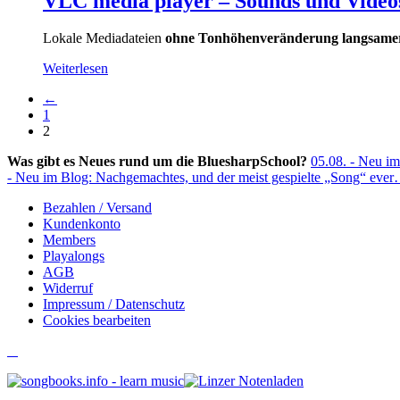
VLC media player – Sounds und Videos
Lokale Mediadateien
ohne Tonhöhenveränderung langsame
Weiterlesen
←
1
2
Was gibt es Neues rund um die BluesharpSchool?
05.08. - Neu im
- Neu im Blog: Nachgemachtes, und der meist gespielte „Song“ eve
Bezahlen / Versand
Kundenkonto
Members
Playalongs
AGB
Widerruf
Impressum / Datenschutz
Cookies bearbeiten