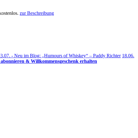
kostenlos.
zur Beschreibung
3.07. - Neu im Blog: „Humours of Whiskey“ – Paddy Richter
18.06.
r abonnieren & Willkommensgeschenk erhalten