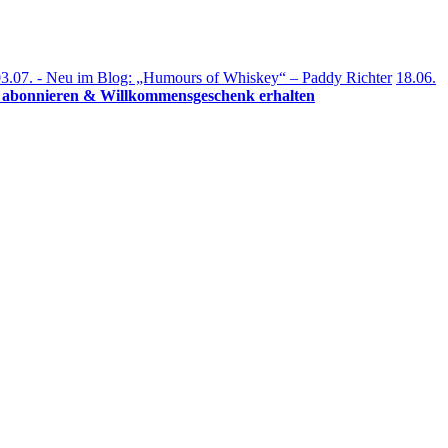
3.07. - Neu im Blog: „Humours of Whiskey“ – Paddy Richter
18.06.
r abonnieren & Willkommensgeschenk erhalten