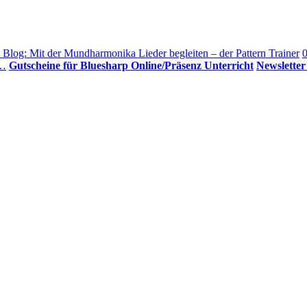
 Blog: Mit der Mundharmonika Lieder begleiten – der Pattern Trainer
0
r…
Gutscheine für Bluesharp Online/Präsenz Unterricht
Newslette