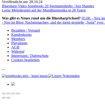
Veröffentlicht am: 28.10.24
Beitragsnavigation
Bluesharp Video Songbook: 20 Seemannslieder / Sea Shanties
Lerne Melodiespiel auf der Mundharmonika in 28 Tagen
Was gibt es Neues rund um die BluesharpSchool?
05.08. - Neu im
- Neu im Blog: Nachgemachtes, und der meist gespielte „Song“ eve
Bezahlen / Versand
Kundenkonto
Members
Playalongs
AGB
Widerruf
Impressum / Datenschutz
Cookies bearbeiten