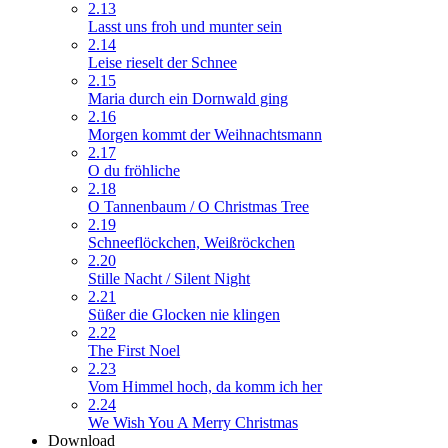
2.13
Lasst uns froh und munter sein
2.14
Leise rieselt der Schnee
2.15
Maria durch ein Dornwald ging
2.16
Morgen kommt der Weihnachtsmann
2.17
O du fröhliche
2.18
O Tannenbaum / O Christmas Tree
2.19
Schneeflöckchen, Weißröckchen
2.20
Stille Nacht / Silent Night
2.21
Süßer die Glocken nie klingen
2.22
The First Noel
2.23
Vom Himmel hoch, da komm ich her
2.24
We Wish You A Merry Christmas
Download