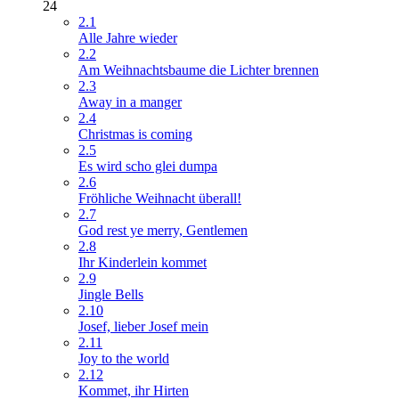
24
2.1
Alle Jahre wieder
2.2
Am Weihnachtsbaume die Lichter brennen
2.3
Away in a manger
2.4
Christmas is coming
2.5
Es wird scho glei dumpa
2.6
Fröhliche Weihnacht überall!
2.7
God rest ye merry, Gentlemen
2.8
Ihr Kinderlein kommet
2.9
Jingle Bells
2.10
Josef, lieber Josef mein
2.11
Joy to the world
2.12
Kommet, ihr Hirten