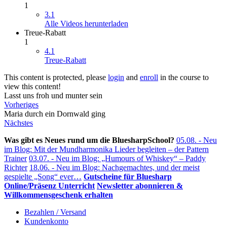
1
3.1
Alle Videos herunterladen
Treue-Rabatt
1
4.1
Treue-Rabatt
This content is protected, please
login
and
enroll
in the course to
view this content!
Lasst uns froh und munter sein
Vorheriges
Maria durch ein Dornwald ging
Nächstes
Was gibt es Neues rund um die BluesharpSchool?
05.08. - Neu
im Blog: Mit der Mundharmonika Lieder begleiten – der Pattern
Trainer
03.07. - Neu im Blog: „Humours of Whiskey“ – Paddy
Richter
18.06. - Neu im Blog: Nachgemachtes, und der meist
gespielte „Song“ ever…
Gutscheine für Bluesharp
Online/Präsenz Unterricht
Newsletter abonnieren &
Willkommensgeschenk erhalten
Bezahlen / Versand
Kundenkonto