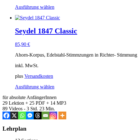
werden
Dieses
Ausführung wählen
Produkt
weist
mehrere
Varianten
Seydel 1847 Classic
auf.
Die
85,90
€
Optionen
können
Ahorn-Korpus, Edelstahl-Stimmzungen in Richter- Stimmung
auf
der
inkl. MwSt.
Produktseite
gewählt
plus
Versandkosten
werden
Dieses
Ausführung wählen
Produkt
für absolute AnfängerInnen
weist
29 Lektion + 25 PDF + 14 MP3
mehrere
89 Videos - 3 Std. 23 Min.
Varianten
auf.
Die
Optionen
Lehrplan
können
auf