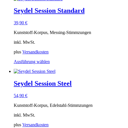
Seydel Session Standard
39,90
€
Kunststoff-Korpus, Messing-Stimmzungen
inkl. MwSt.
plus
Versandkosten
Dieses
Ausführung wählen
Produkt
weist
mehrere
Varianten
Seydel Session Steel
auf.
Die
54,90
€
Optionen
können
Kunststoff-Korpus, Edelstahl-Stimmzungen
auf
der
inkl. MwSt.
Produktseite
gewählt
plus
Versandkosten