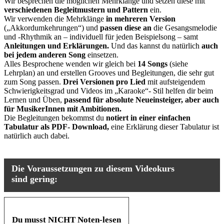
Wir besprechen die möglichen Mehrklänge und setzen diese mit
verschiedenen Begleitmustern und Pattern
ein.
Wir verwenden die Mehrklänge
in mehreren Version
(„Akkordumkehrungen“) und
passen diese an
die Gesangsmelodie
und -Rhythmik an – individuell für jeden Beispielsong – samt
Anleitungen und Erklärungen.
Und das kannst du natürlich
auch
bei jedem anderen Song
einsetzen.
Alles Besprochene wenden wir gleich bei
14 Songs
(siehe
Lehrplan) an und erstellen Grooves und Begleitungen, die sehr gut
zum Song passen.
Drei Versionen pro Lied
mit aufsteigendem
Schwierigkeitsgrad und Videos im „Karaoke“- Stil helfen dir beim
Lernen und Üben,
passend für absolute Neueinsteiger, aber auch
für MusikerInnen mit Ambitionen.
Die Begleitungen bekommst du
notiert in einer einfachen
Tabulatur als PDF- Download,
eine Erklärung dieser Tabulatur ist
natürlich auch dabei.
Die Voraussetzungen zu diesem Videokurs
sind gering:
Du musst NICHT Noten-lesen