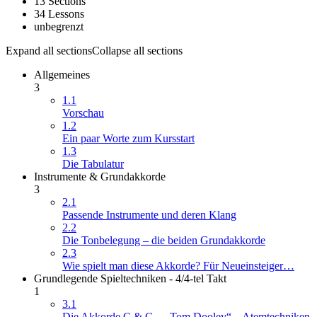
13 Sections
der
34 Lessons
Produktseite
unbegrenzt
gewählt
werden
Expand all sections
Collapse all sections
Allgemeines
3
1.1
Vorschau
1.2
Ein paar Worte zum Kursstart
1.3
Die Tabulatur
Instrumente & Grundakkorde
3
2.1
Passende Instrumente und deren Klang
2.2
Die Tonbelegung – die beiden Grundakkorde
2.3
Wie spielt man diese Akkorde? Für Neueinsteiger…
Grundlegende Spieltechniken - 4/4-tel Takt
1
3.1
Die Akkorde C & G – „Tom Dooley“ – Atemtechniken