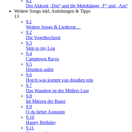
8.1
Der Akkord „Dm“ und die Mehrklänge „F“ und „Am“
Weitere Songs inkl. Anleitungen & Tipps
13
9.1
Weitere Songs & Liedtexte…
9.2
Die Vogelhochzeit
9.3
Skip to my Lou
9.4
Camptown Races
9.5
Drunken sailor
9.6
Horch was kommt von draußen rein
9.7
Das Wandern ist des Müllers Lust
9.8
Im Märzen der Bauer
9.9
O du lieber Augustin
9.10
Happy Birthday
9.11