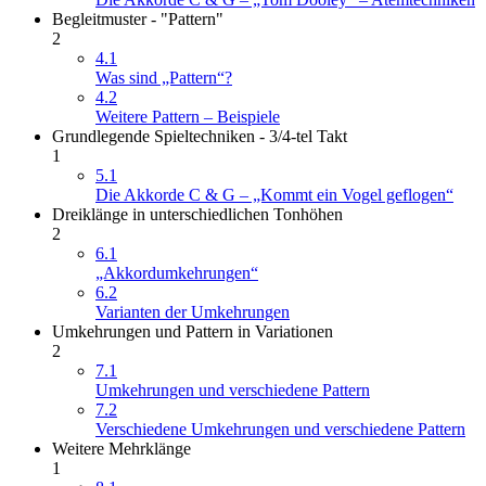
Begleitmuster - "Pattern"
2
4.1
Was sind „Pattern“?
4.2
Weitere Pattern – Beispiele
Grundlegende Spieltechniken - 3/4-tel Takt
1
5.1
Die Akkorde C & G – „Kommt ein Vogel geflogen“
Dreiklänge in unterschiedlichen Tonhöhen
2
6.1
„Akkordumkehrungen“
6.2
Varianten der Umkehrungen
Umkehrungen und Pattern in Variationen
2
7.1
Umkehrungen und verschiedene Pattern
7.2
Verschiedene Umkehrungen und verschiedene Pattern
Weitere Mehrklänge
1