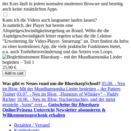
der Kurs läuft in jedem normalen modernen Browser und benötig
auch keine zusätzlichen Apps.
Kann ich die Videos auch langsamer laufen lassen?
Ja natürlich, der Player hat bereits eine
Abspielgeschwindigkeitsregelung an Board. Willst die die
Aspielgeschwindigkeit feiner regelen schau die die Lektion
"Erweiterung für Video-Player- Steuerung" an. Dort findest du Infos
zu einer kostenlosen App, die viele praktische Funktionen bietet,
u.a. auch Tonhöhenveränderung und das Setzen von Loops.
25,90 €
Add to cart
Was gibt es Neues rund um die BluesharpSchool?
05.08. - Neu
im Blog: Mit der Mundharmonika Lieder begleiten – der Pattern
Trainer
03.07. - Neu im Blog: „Humours of Whiskey“ – Paddy
Richter
18.06. - Neu im Blog: Nachgemachtes, und der meist
gespielte „Song“ ever…
Gutscheine für Bluesharp
Online/Präsenz Unterricht
Newsletter abonnieren &
Willkommensgeschenk erhalten
Bezahlen / Versand
Kundenkonto