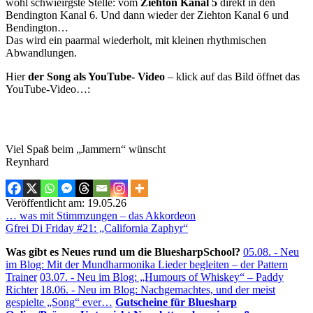
wohl schwieirgste Stelle: vom
Ziehton Kanal 5
direkt in den
Bendington Kanal 6. Und dann wieder der Ziehton Kanal 6 und
Bendington…
Das wird ein paarmal wiederholt, mit kleinen rhythmischen
Abwandlungen.
Hier
der Song als YouTube- Video
– klick auf das Bild öffnet das
YouTube-Video…:
Viel Spaß beim „Jammern“ wünscht
Reynhard
Veröffentlicht am: 19.05.26
Beitragsnavigation
… was mit Stimmzungen – das Akkordeon
Gfrei Di Friday #21: „California Zaphyr“
Was gibt es Neues rund um die BluesharpSchool?
05.08. - Neu
im Blog: Mit der Mundharmonika Lieder begleiten – der Pattern
Trainer
03.07. - Neu im Blog: „Humours of Whiskey“ – Paddy
Richter
18.06. - Neu im Blog: Nachgemachtes, und der meist
gespielte „Song“ ever…
Gutscheine für Bluesharp