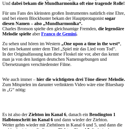
Und
dabei bekam die Mundharmonika oft eine tragende Rolle!
Für uns Fans des kleinsten großen Instrumentes natürlich eine Ehre,
und bei einem Blockbuster bekam der Hauptprotagonist
sogar
diesen Namen – also „Mundharmonika“.
Charles Bronson spielte den gleichnamige Fremden,
die legendäre
Melodie spielte
aber
Franco de Gemini
.
Zu sehen und hören im Western
„One upon a time in the west“
,
bei uns bekannt unter dem Titel „Spiel mir das Lied vom Tod“.
In der Originalfassung kam diese Floskel nie vor, aber das kennt
man ja von den lustigen deutschen Namensgebungen und
Übersetzungen verschiedenster Filme.
Wie auch immer –
hier die wichtigsten drei Töne dieser Melodie.
Zum Mitspielen im darunter verlinktem Video wäre eine Bluesharp
in „G“ nötig:
Es ist also der
Ziehton im Kanal 6
, danach ein
Bendington 1
Halbtonschritt im Kanal 6
und dann wieder der Ziehton.
Weiter gehts wieder mit Ziehtönen in Kanal 6 und 5, und dann die