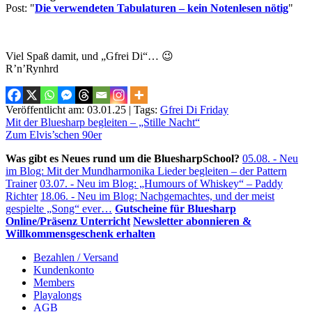
Post: "
Die verwendeten Tabulaturen – kein Notenlesen nötig
"
Viel Spaß damit, und „Gfrei Di“… 😉
R’n’Rynhrd
Veröffentlicht am: 03.01.25 | Tags:
Gfrei Di Friday
Beitragsnavigation
Mit der Bluesharp begleiten – „Stille Nacht“
Zum Elvis’schen 90er
Was gibt es Neues rund um die BluesharpSchool?
05.08. - Neu
im Blog: Mit der Mundharmonika Lieder begleiten – der Pattern
Trainer
03.07. - Neu im Blog: „Humours of Whiskey“ – Paddy
Richter
18.06. - Neu im Blog: Nachgemachtes, und der meist
gespielte „Song“ ever…
Gutscheine für Bluesharp
Online/Präsenz Unterricht
Newsletter abonnieren &
Willkommensgeschenk erhalten
Bezahlen / Versand
Kundenkonto
Members
Playalongs
AGB