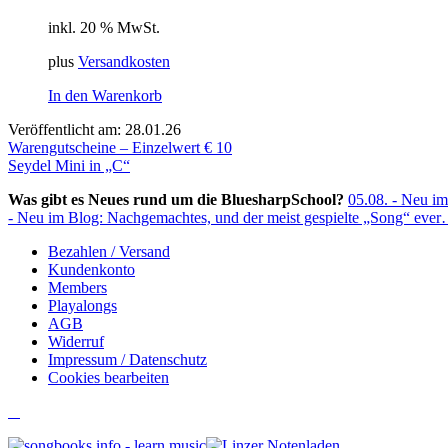
inkl. 20 % MwSt.
plus
Versandkosten
In den Warenkorb
Veröffentlicht am: 28.01.26
Beitragsnavigation
Warengutscheine – Einzelwert € 10
Seydel Mini in „C“
Was gibt es Neues rund um die BluesharpSchool?
05.08. - Neu im
- Neu im Blog: Nachgemachtes, und der meist gespielte „Song“ eve
Bezahlen / Versand
Kundenkonto
Members
Playalongs
AGB
Widerruf
Impressum / Datenschutz
Cookies bearbeiten