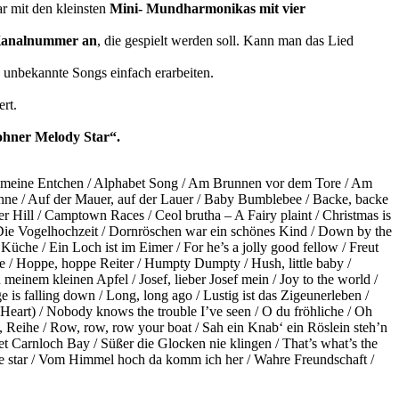
r mit den kleinsten
Mini- Mundharmonikas mit vier
 Kanalnummer an
, die gespielt werden soll. Kann man das Lied
h unbekannte Songs einfach erarbeiten.
rt.
hner Melody Star“.
/ Alle meine Entchen / Alphabet Song / Am Brunnen vor dem Tore / Am
hne / Auf der Mauer, auf der Lauer / Baby Bumblebee / Backe, backe
r Hill / Camptown Races / Ceol brutha – A Fairy plaint / Christmas is
 Die Vogelhochzeit / Dornröschen war ein schönes Kind / Down by the
üche / Ein Loch ist im Eimer / For he’s a jolly good fellow / Freut
e / Hoppe, hoppe Reiter / Humpty Dumpty / Hush, little baby /
meinem kleinen Apfel / Josef, lieber Josef mein / Joy to the world /
 falling down / Long, long ago / Lustig ist das Zigeunerleben /
eart) / Nobody knows the trouble I’ve seen / O du fröhliche / Oh
, Reihe / Row, row, row your boat / Sah ein Knab‘ ein Röslein steh’n
 Carnloch Bay / Süßer die Glocken nie klingen / That’s what’s the
ttle star / Vom Himmel hoch da komm ich her / Wahre Freundschaft /