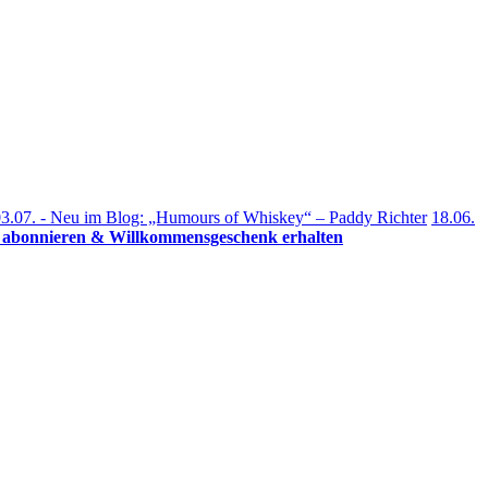
3.07. - Neu im Blog: „Humours of Whiskey“ – Paddy Richter
18.06.
r abonnieren & Willkommensgeschenk erhalten