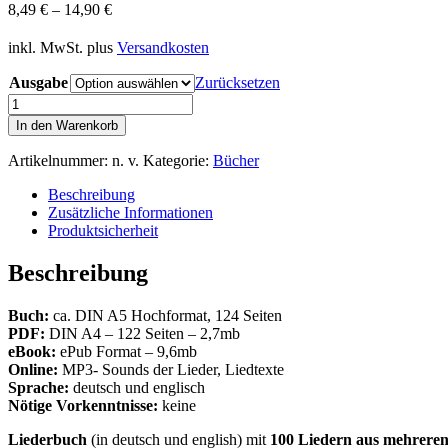
8,49
€
–
14,90
€
inkl. MwSt.
plus
Versandkosten
Ausgabe
Zurücksetzen
Only
8
In den Warenkorb
-
100
Artikelnummer:
n. v.
Kategorie:
Bücher
Lieder
mit
Beschreibung
einer
Zusätzliche Informationen
Oktave
Produktsicherheit
für
Mini-
Beschreibung
Mundharmonika
Menge
Buch:
ca. DIN A5 Hochformat, 124 Seiten
PDF:
DIN A4 – 122 Seiten – 2,7mb
eBook:
ePub Format – 9,6mb
Online:
MP3- Sounds der Lieder, Liedtexte
Sprache:
deutsch und englisch
Nötige Vorkenntnisse:
keine
Liederbuch
(in deutsch und english) mit
100 Liedern aus mehreren