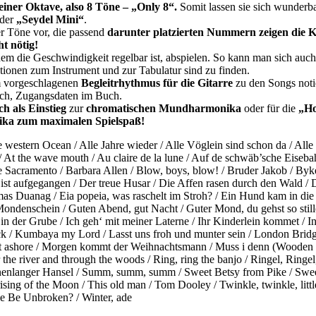
ner Oktave, also 8 Töne – „Only 8“.
Somit lassen sie sich wunderba
 der
„Seydel Mini“
.
r Töne vor, die passend
darunter platzierten Nummern zeigen die
ht nötig!
dem die Geschwindigkeit regelbar ist, abspielen. So kann man sich auc
ationen zum Instrument und zur Tabulatur sind zu finden.
 vorgeschlagenen
Begleitrhythmus für die Gitarre
zu den Songs notie
ch, Zugangsdaten im Buch.
ch als Einstieg
zur
chromatischen Mundharmonika
oder für die
„Ho
ika zum maximalen Spielspaß!
oss the western Ocean / Alle Jahre wieder / Alle Vöglein sind schon da 
At the wave mouth / Au claire de la lune / Auf de schwäb’sche Eiseba
 Sacramento / Barbara Allen / Blow, boys, blow! / Bruder Jakob / Byke
st aufgegangen / Der treue Husar / Die Affen rasen durch den Wald /
as Duanag / Eia popeia, was raschelt im Stroh? / Ein Hund kam in die K
Mondenschein / Guten Abend, gut Nacht / Guter Mond, du gehst so still
n der Grube / Ich geh‘ mit meiner Laterne / Ihr Kinderlein kommet / In 
/ Kumbaya my Lord / Lasst uns froh und munter sein / London Bridge is
oat ashore / Morgen kommt der Weihnachtsmann / Muss i denn (Wooden H
e river and through the woods / Ring, ring the banjo / Ringel, Ringel
nnenlanger Hansel / Summ, summ, summ / Sweet Betsy from Pike / Sweet
rising of the Moon / This old man / Tom Dooley / Twinkle, twinkle, li
cle Be Unbroken? / Winter, ade