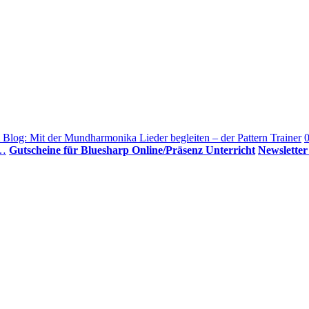
 Blog: Mit der Mundharmonika Lieder begleiten – der Pattern Trainer
0
r…
Gutscheine für Bluesharp Online/Präsenz Unterricht
Newslette