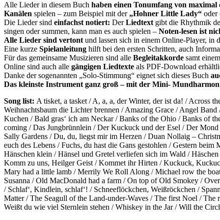
Alle Lieder in diesem Buch
haben einen Tonumfang von maximal ei
Kanälen
spielen – zum Beispiel mit der
„Hohner Little Lady“
oder
Die Lieder sind
einfachst notiert:
Der
Liedtext
gibt die Rhythmik de
singen oder summen, kann man es auch spielen –
Noten-lesen ist nic
Alle Lieder sind vertont
und lassen sich in einem Online-Player, in 
Eine kurze
Spielanleitung
hilft bei den ersten Schritten, auch Inform
Für das gemeinsame Musizieren sind alle
Begleitakkorde
samt einem
Online sind auch alle
gängigen Liedtexte
als PDF-Download erhältli
Danke der sogenannten „Solo-Stimmung“ eignet sich dieses Buch
au
Das kleinste Instrument ganz groß – mit der Mini- Mundharmon
Song list:
A tisket, a tasket / A, a, a, der Winter, der ist da! / Acr
Weihnachtsbaum die Lichter brennen / Amazing Grace / Angel Band / 
Kuchen / Bald gras‘ ich am Neckar / Banks of the Ohio / Banks of the
coming / Das Jungbrünnlein / Der Kuckuck und der Esel / Der Mond i
Sally Gardens / Du, du, liegst mir im Herzen / Duan Nollaig – Christm
euch des Lebens / Fuchs, du hast die Gans gestohlen / Gestern beim 
Hänschen klein / Hänsel und Gretel verliefen sich im Wald / Häschen i
Komm zu uns, Heilger Geist / Kommet ihr Hirten / Kuckuck, Kuckuck 
Mary had a little lamb / Merrily We Roll Along / Michael row the b
Susanna / Old MacDonald had a farm / On top of Old Smokey / Over th
/ Schlaf‘, Kindlein, schlaf‘! / Schneeflöckchen, Weißröckchen / Spa
Matter / The Seagull of the Land-under-Waves / The first Noel / The 
Weißt du wie viel Sternlein stehen / Whiskey in the Jar / Will the Cir