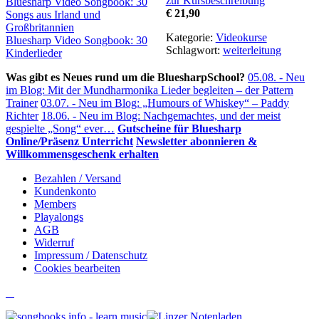
zur Kursbeschreibung
Beitragsnavigation
Bluesharp Video Songbook: 30
€ 21,90
Songs aus Irland und
Großbritannien
Kategorie:
Videokurse
Bluesharp Video Songbook: 30
Schlagwort:
weiterleitung
Kinderlieder
Was gibt es Neues rund um die BluesharpSchool?
05.08. - Neu
im Blog: Mit der Mundharmonika Lieder begleiten – der Pattern
Trainer
03.07. - Neu im Blog: „Humours of Whiskey“ – Paddy
Richter
18.06. - Neu im Blog: Nachgemachtes, und der meist
gespielte „Song“ ever…
Gutscheine für Bluesharp
Online/Präsenz Unterricht
Newsletter abonnieren &
Willkommensgeschenk erhalten
Bezahlen / Versand
Kundenkonto
Members
Playalongs
AGB
Widerruf
Impressum / Datenschutz
Cookies bearbeiten