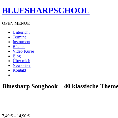
BLUESHARPSCHOOL
OPEN MENUE
Unterricht
Termine
Instrument
Bücher
Video-Kurse
Blog
Über mich
Newsletter
Kontakt
Bluesharp Songbook – 40 klassische Them
7,49
€
–
14,90
€