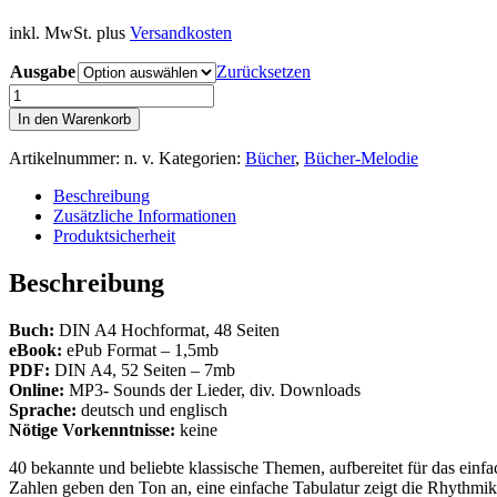
inkl. MwSt.
plus
Versandkosten
Ausgabe
Zurücksetzen
Bluesharp
Songbook
In den Warenkorb
–
40
Artikelnummer:
n. v.
Kategorien:
Bücher
,
Bücher-Melodie
klassische
Themen
Beschreibung
Menge
Zusätzliche Informationen
Produktsicherheit
Beschreibung
Buch:
DIN A4 Hochformat, 48 Seiten
eBook:
ePub Format – 1,5mb
PDF:
DIN A4, 52 Seiten – 7mb
Online:
MP3- Sounds der Lieder, div. Downloads
Sprache:
deutsch und englisch
Nötige Vorkenntnisse:
keine
40 bekannte und beliebte klassische Themen, aufbereitet für das einfa
Zahlen geben den Ton an, eine einfache Tabulatur zeigt die Rhythmi