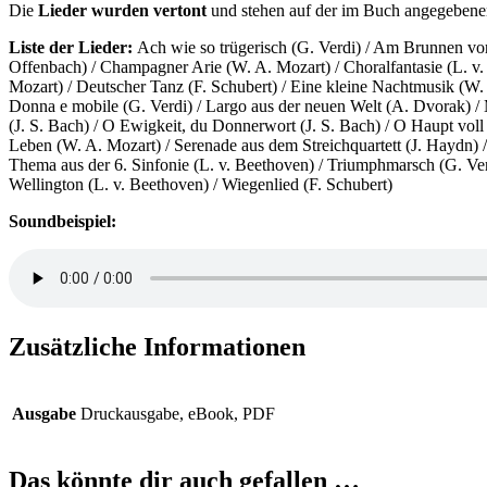
Die
Lieder wurden vertont
und stehen auf der im Buch angegebene
Liste der Lieder:
Ach wie so trügerisch (G. Verdi) / Am Brunnen vor
Offenbach) / Champagner Arie (W. A. Mozart) / Choralfantasie (L. v. 
Mozart) / Deutscher Tanz (F. Schubert) / Eine kleine Nachtmusik (W. 
Donna e mobile (G. Verdi) / Largo aus der neuen Welt (A. Dvorak) / 
(J. S. Bach) / O Ewigkeit, du Donnerwort (J. S. Bach) / O Haupt voll
Leben (W. A. Mozart) / Serenade aus dem Streichquartett (J. Haydn)
Thema aus der 6. Sinfonie (L. v. Beethoven) / Triumphmarsch (G. Ver
Wellington (L. v. Beethoven) / Wiegenlied (F. Schubert)
Soundbeispiel:
Zusätzliche Informationen
Ausgabe
Druckausgabe, eBook, PDF
Das könnte dir auch gefallen …