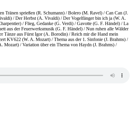
en Tränen sprießen (R. Schumann) / Bolero (M. Ravel) / Can Can (J.
aldi) / Der Herbst (A. Vivaldi) / Der Vogelfänger bin ich ja (W. A.
arpentier) / Flieg, Gedanke (G. Verdi) / Gavotte (G. F. Händel) / La
uett aus der Feuerwerksmusik (G. F. Händel) / Nun ruhen alle Wälder
zer Tänze aus Fürst Igor (A. Borodin) / Reich mir die Hand mein
ert KV622 (W. A. Mozart) / Thema aus der 1. Sinfonie (J. Brahms) /
A. Mozart) / Variation über ein Thema von Haydn (J. Brahms) /