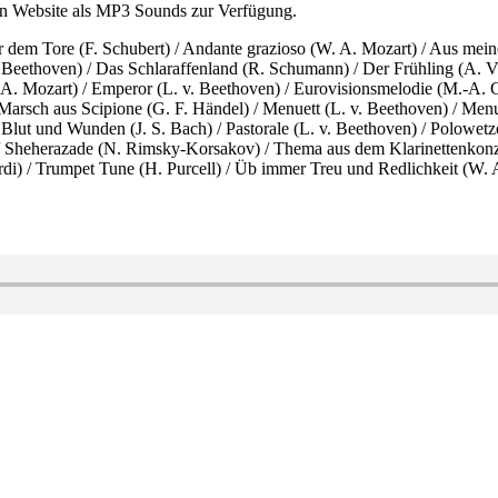
n Website als MP3 Sounds zur Verfügung.
 dem Tore (F. Schubert) / Andante grazioso (W. A. Mozart) / Aus mein
Beethoven) / Das Schlaraffenland (R. Schumann) / Der Frühling (A. Viv
A. Mozart) / Emperor (L. v. Beethoven) / Eurovisionsmelodie (M.-A. Ch
Marsch aus Scipione (G. F. Händel) / Menuett (L. v. Beethoven) / Men
 Blut und Wunden (J. S. Bach) / Pastorale (L. v. Beethoven) / Polowet
 / Sheherazade (N. Rimsky-Korsakov) / Thema aus dem Klarinettenkonz
di) / Trumpet Tune (H. Purcell) / Üb immer Treu und Redlichkeit (W. 