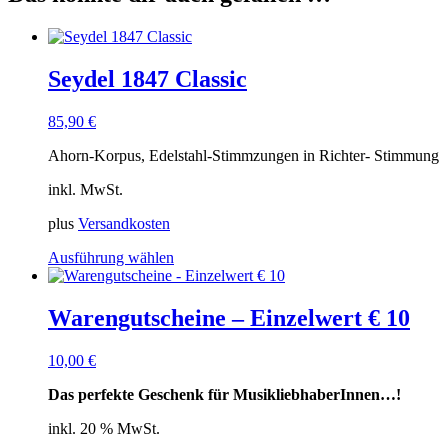
Seydel 1847 Classic
85,90
€
Ahorn-Korpus, Edelstahl-Stimmzungen in Richter- Stimmung
inkl. MwSt.
plus
Versandkosten
Dieses
Ausführung wählen
Produkt
weist
mehrere
Warengutscheine – Einzelwert € 10
Varianten
auf.
10,00
€
Die
Optionen
Das perfekte Geschenk für MusikliebhaberInnen…!
können
auf
inkl. 20 % MwSt.
der