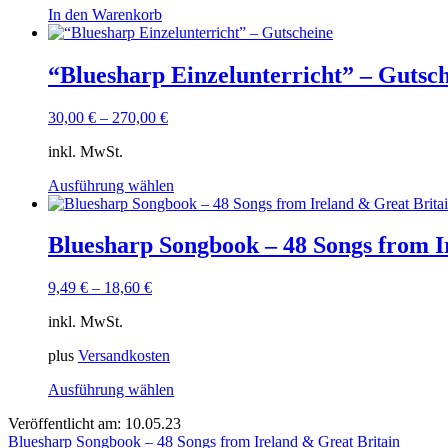
Produktseite
In den Warenkorb
gewählt
werden
“Bluesharp Einzelunterricht” – Gutsc
30,00
€
–
270,00
€
inkl. MwSt.
Dieses
Ausführung wählen
Produkt
weist
mehrere
Bluesharp Songbook – 48 Songs from I
Varianten
auf.
9,49
€
–
18,60
€
Die
Optionen
inkl. MwSt.
können
auf
plus
Versandkosten
der
Produktseite
Dieses
Ausführung wählen
gewählt
Produkt
werden
Veröffentlicht am: 10.05.23
weist
Beitragsnavigation
Bluesharp Songbook – 48 Songs from Ireland & Great Britain
mehrere