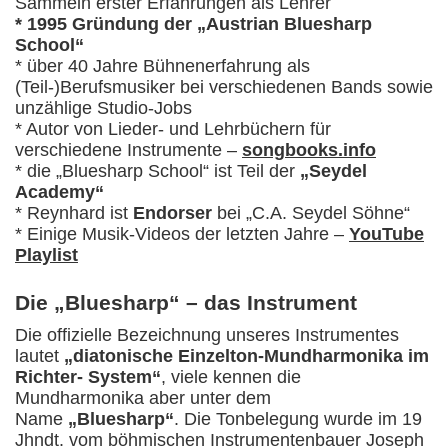
Sammeln erster Erfahrungen als Lehrer
* 1995 Gründung der „Austrian Bluesharp
School“
* über 40 Jahre Bühnenerfahrung als
(Teil-)Berufsmusiker bei verschiedenen Bands sowie
unzählige Studio-Jobs
* Autor von Lieder- und Lehrbüchern für
verschiedene Instrumente –
songbooks.info
* die „Bluesharp School“ ist Teil der
„Seydel
Academy“
* Reynhard ist
Endorser
bei „C.A. Seydel Söhne“
* Einige Musik-Videos der letzten Jahre –
YouTube
Playlist
Die „Bluesharp“ – das Instrument
Die offizielle Bezeichnung unseres Instrumentes
lautet
„diatonische Einzelton-Mundharmonika im
Richter- System“
, viele kennen die
Mundharmonika aber unter dem
Name
„Bluesharp“
. Die Tonbelegung wurde im 19
Jhndt. vom böhmischen Instrumentenbauer Joseph